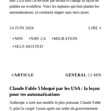
n8n 2.0 a durci la sécurité par défaut et changé la façon de
publier un workflow. Voici les ruptures qui font planter les
automatisations, et comment migrer sans rien casser.
24 JUIN 2026
LIRE
+
N8N
+
N8N 2.0
+
MIGRATION
+
SELF-HOSTED
ARTICLE
GÉNÉRAL
·
12 MIN
Claude Fable 5 bloqué par les USA : la leçon
pour tes automatisations
Anthropic a sorti son modèle le plus puissant, Claude Fable
5, puis l'a coupé 3 jours après sur ordre du gouvernement