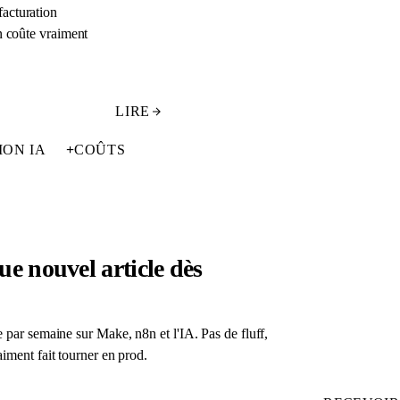
acturation
n coûte vraiment
LIRE
ION IA
+
COÛTS
e nouvel article dès
 par semaine sur Make, n8n et l'IA. Pas de fluff,
iment fait tourner en prod.