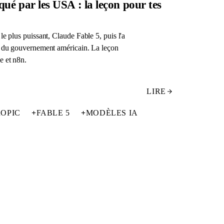
ué par les USA : la leçon pour tes
le plus puissant, Claude Fable 5, puis l'a
e du gouvernement américain. La leçon
e et n8n.
LIRE
OPIC
+
FABLE 5
+
MODÈLES IA