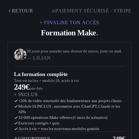
RETOUR
PAIEMENT SÉCURISÉ · STRIPE
+ FINALISE TON ACCÈS
Formation Make
.
30 jours pour annuler sans donner de raison, juste un mail.
— LILIAN
La formation complète
Tout est inclus + module IA, accès à vie
249€
une fois
+ INCLUS
+20h de vidéo structurée des fondamentaux aux projets clients
Module IA INCLUS : automatise avec ChatGPT, Claude et les
APIs
10 000 opérations Make offertes (1 mois de scénarios)
Exercices corrigés + quiz
Accès à vie + tous les nouveaux modules gratuits
249€
AUJOURD'HUI