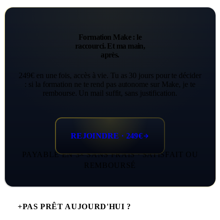
Formation Make : le
raccourci. Et ma main,
après.
249€ en une fois, accès à vie. Tu as 30 jours pour te décider
: si la formation ne te rend pas autonome sur Make, je te
rembourse. Un mail suffit, sans justification.
REJOINDRE · 249€
PAYABLE EN 3× SANS FRAIS · SATISFAIT OU
REMBOURSÉ
+
PAS PRÊT AUJOURD'HUI ?