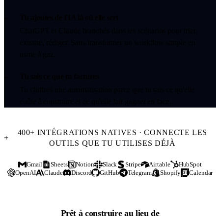
Tu ajoutes de l'IA là où elle sert
+
ChatGPT et Claude branchés dans tes scénarios pour trier,
extraire, rédiger. Sans transformer un workflow simple en
usine à gaz.
Tu sais ce que tu factures
+
Tu chiffres une automatisation parce que tu sais ce qu'elle
coûte à construire et ce qu'elle fait gagner en face.
400+ INTÉGRATIONS NATIVES · CONNECTE LES
+
OUTILS QUE TU UTILISES DÉJÀ
Gmail
Sheets
Notion
Slack
Stripe
Airtable
HubSpot
OpenAI
Claude
Discord
GitHub
Telegram
Shopify
Calendar
Prêt à construire au lieu de