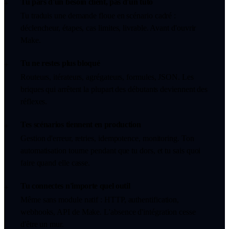
Tu pars d'un besoin client, pas d'un tuto
+
Tu traduis une demande floue en scénario cadré :
déclencheur, étapes, cas limites, livrable. Avant d'ouvrir
Make.
Tu ne restes plus bloqué
+
Routeurs, itérateurs, agrégateurs, formules, JSON. Les
briques qui arrêtent la plupart des débutants deviennent des
réflexes.
Tes scénarios tiennent en production
+
Gestion d'erreur, retries, idempotence, monitoring. Ton
automatisation tourne pendant que tu dors, et tu sais quoi
faire quand elle casse.
Tu connectes n'importe quel outil
+
Même sans module natif : HTTP, authentification,
webhooks, API de Make. L'absence d'intégration cesse
d'être un mur.