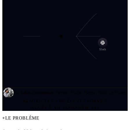
Slack
Par
Lilian Sevoumian
, Premier Trainer Partner Make en France
16
MODULES
·
+300 ÉLÈVES FORMÉS
ACCÈS À VIE
·
GARANTIE 30 J
LE PROBLÈME
+