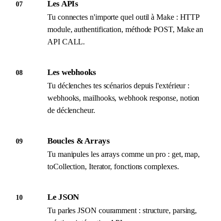
Les APIs
07
Tu connectes n'importe quel outil à Make : HTTP
module, authentification, méthode POST, Make an
API CALL.
Les webhooks
08
Tu déclenches tes scénarios depuis l'extérieur :
webhooks, mailhooks, webhook response, notion
de déclencheur.
Boucles & Arrays
09
Tu manipules les arrays comme un pro : get, map,
toCollection, Iterator, fonctions complexes.
Le JSON
10
Tu parles JSON couramment : structure, parsing,