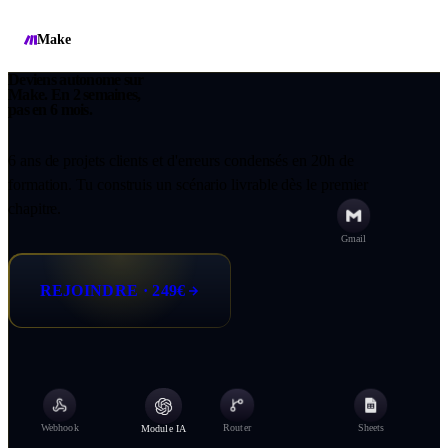
Make
Deviens autonome sur
Make.
En 2 semaines,
pas en 6 mois.
6 ans de projets clients et d'erreurs condensés en 20h de
formation. Tu construis un scénario livrable dès le premier
chapitre.
Gmail
REJOINDRE · 249€
Webhook
Router
Sheets
Module IA