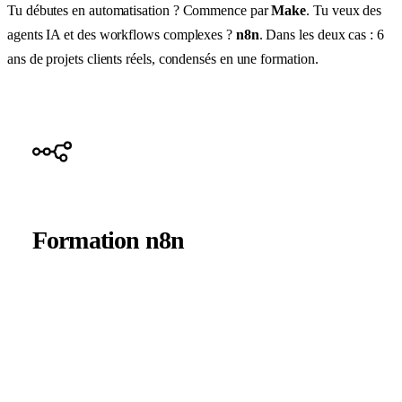
Tu débutes en automatisation ? Commence par
Make
. Tu veux des
agents IA et des workflows complexes ?
n8n
. Dans les deux cas : 6
ans de projets clients réels, condensés en une formation.
AGENTS IA & WORKFLOWS COMPLEXES
+
Formation n8n
Agents IA autonomes et workflows complexes.
·
Agents IA autonomes : RAG, Vector Store, MCP
·
Pour le complexe et l’IA, sans limites
·
8 modules · agents IA inclus