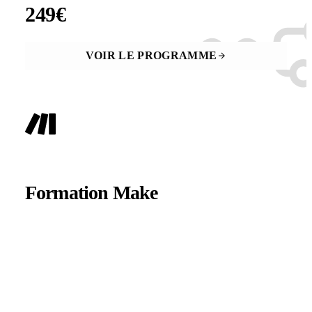
249€
ACCÈS À VIE · PAIEMENT UNIQUE
VOIR LE PROGRAMME
AUTOMATISATION MÉTIER
+
Formation Make
De zéro à autonome en 2 semaines, sur Make.
·
Automatise ton CRM, ta facturation et tes analytics
·
Connecte + de 2000 outils entre eux
·
20h vidéo · 16 chapitres