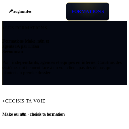
FORMATIONS
augmentés
LES FORMATIONS
+
Formations Make, n8n et
agents IA par Lilian
Sevoumian
Pour
indépendants
,
agences
et
équipes en interne
. Construis des
systèmes qui tiennent face à un vrai client, pas des démos qui
plantent au premier dossier.
CHOISIS TA VOIE
+
Make ou n8n · choisis ta formation