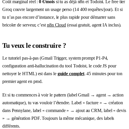
Coût marginal réel :
0 €/mois
si tu as déjà n8n et Todoist. Le free tier
Groq couvre largement un usage perso (14 400 requêtes/jour). Et si
tu n’as pas encore d’instance, le plus rapide pour démarrer sans
bricoler de serveur, c’est
n8n Cloud
(essai gratuit, agent IA inclus).
Tu veux le construire ?
Le tutoriel pas-à-pas (Gmail Trigger, system prompt P1-P4,
configuration anti-hallucination du tool Todoist, le code JS pour
nettoyer le HTML) est dans le
guide complet
. 45 minutes pour ton
premier agent en prod.
Et si tu commences à voir le pattern (label Gmail → agent → action
automatique), tu vas vouloir l’étendre. Label « facture » → création
dans Pennylane, label « commande » → ajout au CRM, label « devis
» → génération PDF. Toujours la même mécanique, des labels
différents.