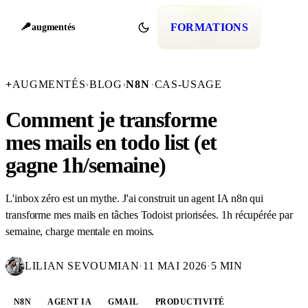
FORMATIONS
augmentés
+
AUGMENTÉS
›
BLOG
›
N8N
·
CAS-USAGE
Comment je transforme
mes mails en todo list (et
gagne 1h/semaine)
L'inbox zéro est un mythe. J'ai construit un agent IA n8n qui
transforme mes mails en tâches Todoist priorisées. 1h récupérée par
semaine, charge mentale en moins.
LILIAN SEVOUMIAN
·
11 MAI 2026
·
5 MIN
N8N
AGENT IA
GMAIL
PRODUCTIVITÉ