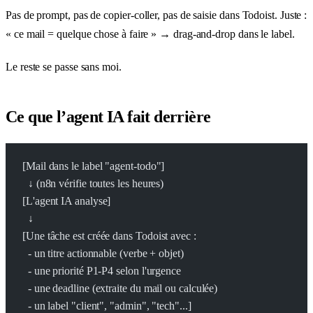
Pas de prompt, pas de copier-coller, pas de saisie dans Todoist. Juste :
« ce mail = quelque chose à faire » → drag-and-drop dans le label.
Le reste se passe sans moi.
Ce que l’agent IA fait derrière
[Mail dans le label "agent-todo"]
  ↓ (n8n vérifie toutes les heures)
[L'agent IA analyse]
  ↓
[Une tâche est créée dans Todoist avec :
  - un titre actionnable (verbe + objet)
  - une priorité P1-P4 selon l'urgence
  - une deadline (extraite du mail ou calculée)
  - un label "client", "admin", "tech"...]