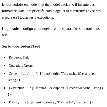
le tool Todoist en mode « let the model decide », il invente des
formats de date, des priorités hors plage, et tu te retrouves avec des
erreurs API toutes les 3 exécutions.
La parade
: configurer manuellement les paramètres du tool dans
n8n.
Sur le node
Todoist Tool
:
Resource: Task
Operation: Create
(titre) :
Content
={{ $fromAI('title', 'Titre tâche, 80 char max',
'string') }}
:
Description
={{ $fromAI('description', 'Description tâche', 'string')
}}
:
Priority
={{ $fromAI('priority', 'Priorité 1-4', 'number') }}