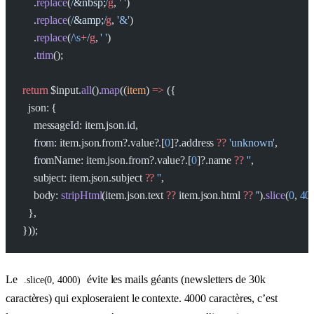
    .
replace
(
/
&nbsp;
/
g
, 
' '
)
    .
replace
(
/
&amp;
/
g
, 
'&'
)
    .
replace
(
/
\s
+
/
g
, 
' '
)
    .
trim
();
return
 $input.
all
().
map
((
item
) 
=>
 ({
  json: {
    messageId: item.json.id,
    from: item.json.from?.value?.[
0
]?.address 
??
 'unknown'
,
    fromName: item.json.from?.value?.[
0
]?.name 
??
 ''
,
    subject: item.json.subject 
??
 ''
,
    body: 
stripHtml
(item.json.text 
??
 item.json.html 
??
 ''
).
slice
(
0
, 
40
  },
}));
Le
évite les mails géants (newsletters de 30k
.slice(0, 4000)
caractères) qui exploseraient le contexte. 4000 caractères, c’est