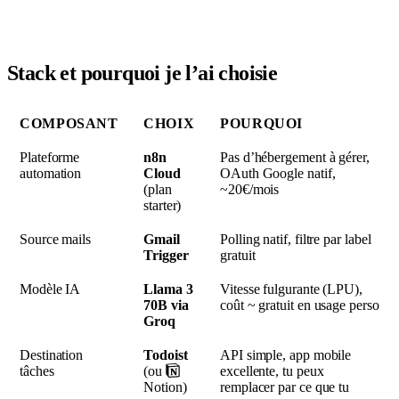
Stack et pourquoi je l’ai choisie
COMPOSANT
CHOIX
POURQUOI
Plateforme
n8n
Pas d’hébergement à gérer,
automation
Cloud
OAuth Google natif,
(plan
~20€/mois
starter)
Source mails
Gmail
Polling natif, filtre par label
Trigger
gratuit
Modèle IA
Llama 3
Vitesse fulgurante (LPU),
70B via
coût ~ gratuit en usage perso
Groq
Destination
Todoist
API simple, app mobile
tâches
(ou
excellente, tu peux
Notion)
remplacer par ce que tu