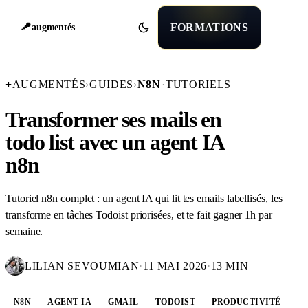
FORMATIONS
augmentés
+
AUGMENTÉS
›
GUIDES
›
N8N
·
TUTORIELS
Transformer ses mails en
todo list avec un agent IA
n8n
Tutoriel n8n complet : un agent IA qui lit tes emails labellisés, les
transforme en tâches Todoist priorisées, et te fait gagner 1h par
semaine.
LILIAN SEVOUMIAN
·
11 MAI 2026
·
13 MIN
N8N
AGENT IA
GMAIL
TODOIST
PRODUCTIVITÉ