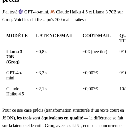
J’ai testé
GPT-4o-mini,
Claude Haiku 4.5 et Llama 3 70B sur
Groq. Voici les chiffres après 200 mails traités :
MODÈLE
LATENCE/MAIL
COÛT/MAIL
QU
TI
Llama 3
~0,8 s
~0€ (free tier)
9/10
70B
(Groq)
GPT-4o-
~3,2 s
~0,002€
9/10
mini
Claude
~2,1 s
~0,003€
10/1
Haiku 4.5
Pour ce use case précis (transformation structurée d’un texte court en
JSON),
les trois sont équivalents en qualité
— la différence se fait
sur la latence et le coût. Groq, avec ses LPU, écrase la concurrence