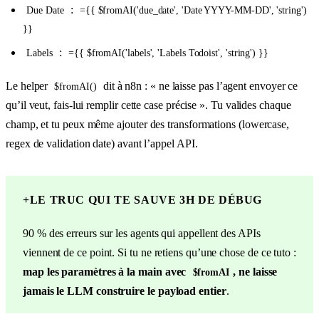
:
Due Date
={{ $fromAI('due_date', 'Date YYYY-MM-DD', 'string')
}}
:
Labels
={{ $fromAI('labels', 'Labels Todoist', 'string') }}
Le helper
dit à n8n : « ne laisse pas l’agent envoyer ce
$fromAI()
qu’il veut, fais-lui remplir cette case précise ». Tu valides chaque
champ, et tu peux même ajouter des transformations (lowercase,
regex de validation date) avant l’appel API.
+
LE TRUC QUI TE SAUVE 3H DE DÉBUG
90 % des erreurs sur les agents qui appellent des APIs
viennent de ce point. Si tu ne retiens qu’une chose de ce tuto :
map les paramètres à la main avec
, ne laisse
$fromAI
jamais le LLM construire le payload entier
.