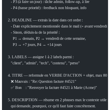
   - P3 (à faire un jour) : tâche admin, follow-up, à lire
   - P4 (basse priorité) : feedback non bloquant, info
2. DEADLINE — extrais la date dans cet ordre :
   - Date explicitement mentionnée dans le mail (« avant vendredi »
   - Sinon, déduis-la de la priorité :
     P1 → demain, P2 → vendredi de cette semaine,
     P3 → +7 jours, P4 → +14 jours
3. LABELS — assigne 1 à 2 labels parmi :
   "client", "admin", "tech", "contenu", "perso"
4. TITRE — reformule en VERBE D'ACTION + objet, max 80 car
   ❌ Mauvais : "Re: Question facture #4521"
   ✅ Bon    : "Renvoyer la facture #4521 à Marie (Acme)"
5. DESCRIPTION — résume en 2 phrases max le contexte utile :
   qui demande, pourquoi, ce qu'il faut faire concrètement.