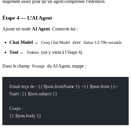
largement assez pour qu’un agent comprenne l’intention.
Étape 4 — L’AI Agent
Ajoute un node
AI Agent
. Connecte-lui :
Chat Model
→
avec
Groq Chat Model
llama-3.3-70b-versatile
Tool
→
(on y vient à l’étape 6)
Todoist
Dans le champ
du AI Agent, mappe :
Prompt
Email reçu de : {{ $json.fromName }} <{{ $json.from }}>
Sujet : {{ $json.subject }}
Corps :
{{ $json.body }}