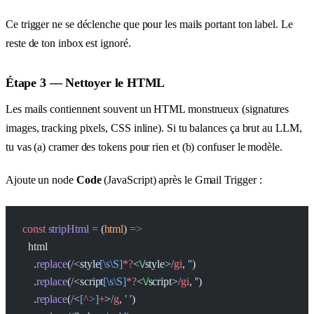
Ce trigger ne se déclenche que pour les mails portant ton label. Le
reste de ton inbox est ignoré.
Étape 3 — Nettoyer le HTML
Les mails contiennent souvent un HTML monstrueux (signatures
images, tracking pixels, CSS inline). Si tu balances ça brut au LLM,
tu vas (a) cramer des tokens pour rien et (b) confuser le modèle.
Ajoute un node
Code
(JavaScript) après le Gmail Trigger :
const
 stripHtml
 =
 (
html
) 
=>
  html
    .
replace
(
/
<style
[\s\S]
*?
<
\/
style>
/
gi
, 
''
)
    .
replace
(
/
<script
[\s\S]
*?
<
\/
script>
/
gi
, 
''
)
    .
replace
(
/
<
[
^
>]
+
>
/
g
, 
' '
)