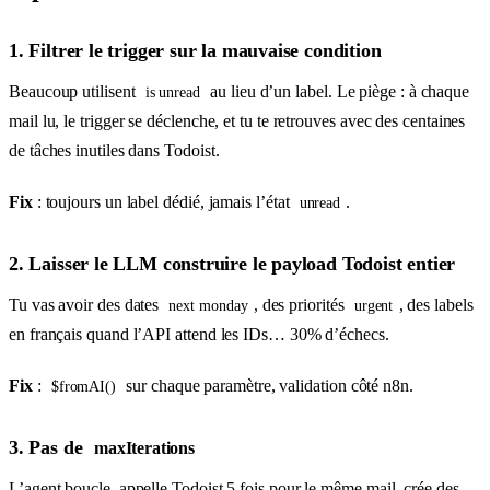
1. Filtrer le trigger sur la mauvaise condition
Beaucoup utilisent
au lieu d’un label. Le piège : à chaque
is unread
mail lu, le trigger se déclenche, et tu te retrouves avec des centaines
de tâches inutiles dans Todoist.
Fix
: toujours un label dédié, jamais l’état
.
unread
2. Laisser le LLM construire le payload Todoist entier
Tu vas avoir des dates
, des priorités
, des labels
next monday
urgent
en français quand l’API attend les IDs… 30% d’échecs.
Fix
:
sur chaque paramètre, validation côté n8n.
$fromAI()
3. Pas de
maxIterations
L’agent boucle, appelle Todoist 5 fois pour le même mail, crée des