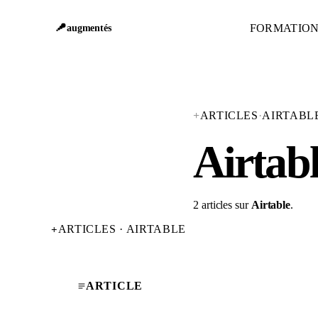
FORMATIO
augmentés
+
ARTICLES
·
AIRTABL
Airtab
2 articles sur
Airtable
.
ARTICLES · AIRTABLE
+
ARTICLE