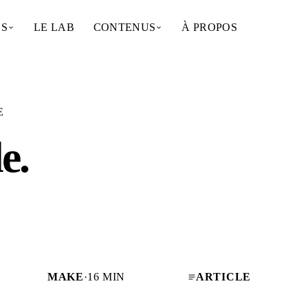
NS
LE LAB
CONTENUS
À PROPOS
E
le
.
MAKE
·
16 MIN
ARTICLE