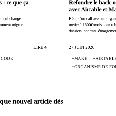
 : ce que ça
Refondre le back-o
avec Airtable et M
Ce qui change
Récit d'un call avec un organ
comment migrer
métier à 1800€/mois pour rebâ
dossiers, contrats, émargemen
LIRE
27 JUIN 2026
-CODE
+
MAKE
+
AIRTABL
+
ORGANISME DE FO
que nouvel article dès