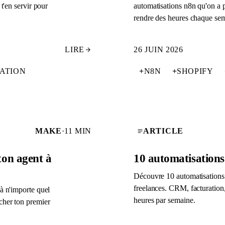
t'en servir pour
automatisations n8n qu'on a 
rendre des heures chaque se
LIRE
26 JUIN 2026
ATION
+
N8N
+
SHOPIFY
MAKE
·
11 MIN
ARTICLE
on agent à
10 automatisation
Découvre 10 automatisations
freelances. CRM, facturation,
à n'importe quel
heures par semaine.
cher ton premier