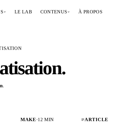
NS
LE LAB
CONTENUS
À PROPOS
ISATION
tisation
.
on
.
MAKE
·
12 MIN
ARTICLE