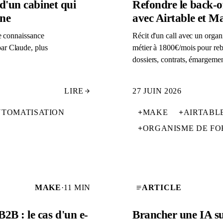
d'un cabinet qui
Refondre le back-o
rne
avec Airtable et M
ne connaissance
Récit d'un call avec un organ
ar Claude, plus
métier à 1800€/mois pour rebâ
dossiers, contrats, émargemen
LIRE
27 JUIN 2026
TOMATISATION
+
MAKE
+
AIRTABL
+
ORGANISME DE FO
MAKE
·
11 MIN
ARTICLE
B : le cas d'un e-
Brancher une IA su