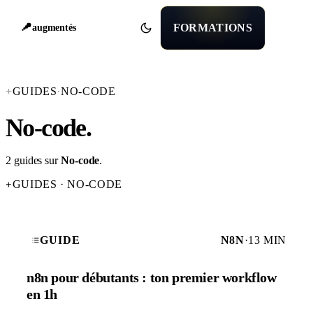
FORMATIONS
augmentés
+
GUIDES
·
NO-CODE
No-code
.
2 guides sur
No-code
.
GUIDES · NO-CODE
+
GUIDE
N8N
·
13 MIN
n8n pour débutants : ton premier workflow
en 1h