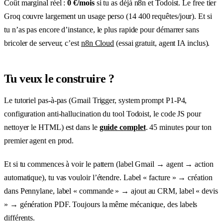
Coût marginal réel :
0 €/mois
si tu as déjà n8n et Todoist. Le free tier
Groq couvre largement un usage perso (14 400 requêtes/jour). Et si
tu n’as pas encore d’instance, le plus rapide pour démarrer sans
bricoler de serveur, c’est
n8n Cloud
(essai gratuit, agent IA inclus).
Tu veux le construire ?
Le tutoriel pas-à-pas (Gmail Trigger, system prompt P1-P4,
configuration anti-hallucination du tool Todoist, le code JS pour
nettoyer le HTML) est dans le
guide complet
. 45 minutes pour ton
premier agent en prod.
Et si tu commences à voir le pattern (label Gmail → agent → action
automatique), tu vas vouloir l’étendre. Label « facture » → création
dans Pennylane, label « commande » → ajout au CRM, label « devis
» → génération PDF. Toujours la même mécanique, des labels
différents.