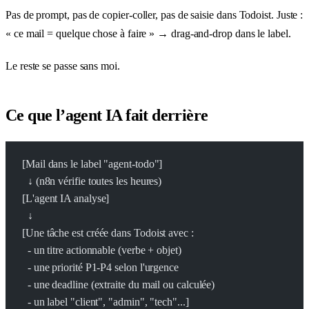
Pas de prompt, pas de copier-coller, pas de saisie dans Todoist. Juste :
« ce mail = quelque chose à faire » → drag-and-drop dans le label.
Le reste se passe sans moi.
Ce que l’agent IA fait derrière
[Mail dans le label "agent-todo"]
  ↓ (n8n vérifie toutes les heures)
[L'agent IA analyse]
  ↓
[Une tâche est créée dans Todoist avec :
  - un titre actionnable (verbe + objet)
  - une priorité P1-P4 selon l'urgence
  - une deadline (extraite du mail ou calculée)
  - un label "client", "admin", "tech"...]