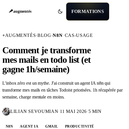
FORMATIONS
augmentés
+
AUGMENTÉS
›
BLOG
›
N8N
·
CAS-USAGE
Comment je transforme
mes mails en todo list (et
gagne 1h/semaine)
L'inbox zéro est un mythe. J'ai construit un agent IA n8n qui
transforme mes mails en tâches Todoist priorisées. 1h récupérée par
semaine, charge mentale en moins.
LILIAN SEVOUMIAN
·
11 MAI 2026
·
5 MIN
N8N
AGENT IA
GMAIL
PRODUCTIVITÉ