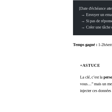
[Date d'échéance att
  → Envoyer un email
  → Si pas de répons
  → Créer une tâche 
Temps gagné :
1-2h/sem
+
ASTUCE
La clé, c’est la
perso
vous…” mais un mess
injecter ces donnée