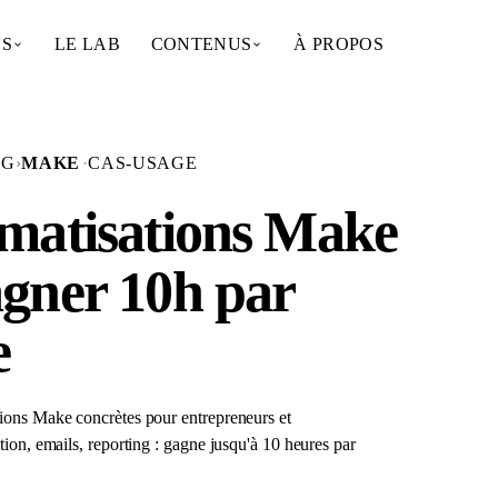
NS
LE LAB
CONTENUS
À PROPOS
OG
›
MAKE
·
CAS-USAGE
omatisations Make
gner 10h par
e
ions Make concrètes pour entrepreneurs et
ion, emails, reporting : gagne jusqu'à 10 heures par