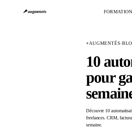
FORMATIO
augmentés
+
AUGMENTÉS
›
BL
10 aut
pour ga
semain
Découvre 10 automatisat
freelances. CRM, facturat
semaine.