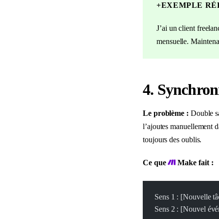
+
EXEMPLE RÉ
J’ai un client freela
mensuelle. Maintenan
4. Synchron
Le problème :
Double sa
l’ajoutes manuellement 
toujours des oublis.
Ce que
Make fait :
Sens 1 : [Nouvelle 
Sens 2 : [Nouvel év