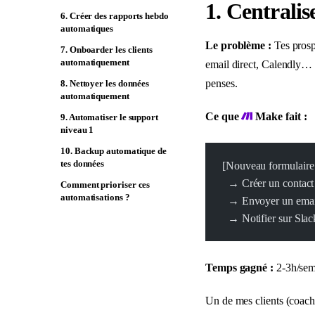
1. Centrali
6. Créer des rapports hebdo
automatiques
Le problème :
Tes prosp
7. Onboarder les clients
automatiquement
email direct, Calendly…
penses.
8. Nettoyer les données
automatiquement
Ce que
Make fait :
9. Automatiser le support
niveau 1
10. Backup automatique de
tes données
[Nouveau formulaire
  → Créer un contac
Comment prioriser ces
automatisations ?
  → Envoyer un emai
  → Notifier sur Slac
Temps gagné :
2-3h/sem
Un de mes clients (coach