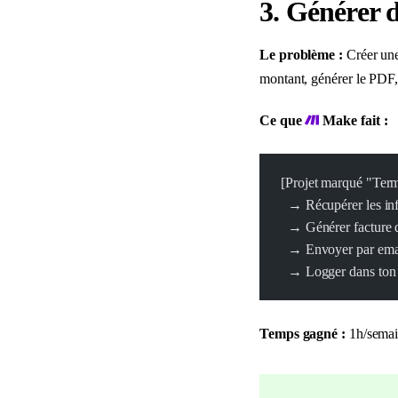
3. Générer d
Le problème :
Créer une 
montant, générer le PDF,
Ce que
Make fait :
[Projet marqué "Ter
  → Récupérer les in
  → Générer facture 
  → Envoyer par emai
  → Logger dans ton
Temps gagné :
1h/semai