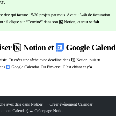
EL
nce dev qui facture 15-20 projets par mois. Avant : 3-4h de facturation
t : il clique sur “Terminé” dans son
Notion, et
tout se fait
.
iser
Notion et
Google Calend
isie. Tu crées une tâche avec deadline dans
Notion, puis tu
dans
Google Calendar. Ou l’inverse. C’est chiant et y’a
tâche avec date dans Notion] → Créer événement Calendar
énement Calendar] → Créer page Notion