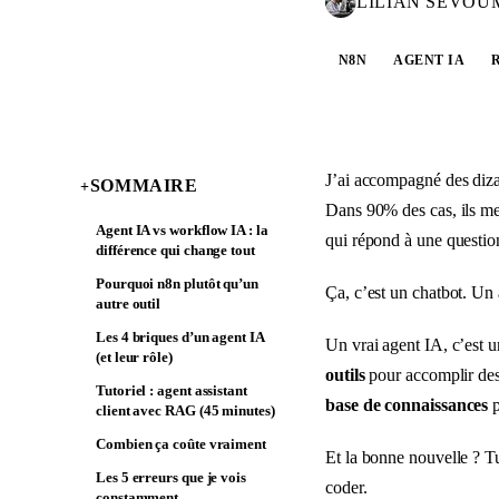
LILIAN SEVOU
N8N
AGENT IA
J’ai accompagné des diza
SOMMAIRE
+
Dans 90% des cas, ils me
Agent IA vs workflow IA : la
qui répond à une questio
différence qui change tout
Pourquoi n8n plutôt qu’un
Ça, c’est un chatbot. Un 
autre outil
Les 4 briques d’un agent IA
Un vrai agent IA, c’est 
(et leur rôle)
outils
pour accomplir des
Tutoriel : agent assistant
base de connaissances
p
client avec RAG (45 minutes)
Combien ça coûte vraiment
Et la bonne nouvelle ? T
Les 5 erreurs que je vois
coder.
constamment