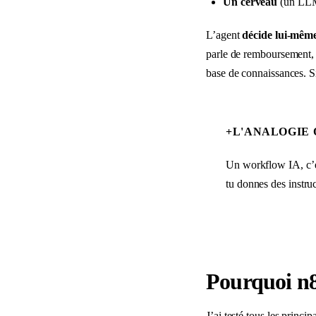
Un cerveau
(un LLM
L’agent
décide lui-mêm
parle de remboursement, i
base de connaissances. Si
+
L'ANALOGIE
Un workflow IA, c’es
tu donnes des instruct
Pourquoi n8
J’ai testé tous les princi