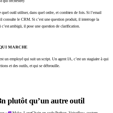
 qui orchestre)
e
quel outil utiliser, dans quel ordre, et combien de fois. Si l’email
l consulte le CRM. Si c’est une question produit, il interroge la
 c’est ambigü, il pose une question de clarification.
 QUI MARCHE
t un employé qui suit un script. Un agent IA, c’est un stagiaire à qui
ions et des outils, et qui se débrouille.
n plutôt qu’un autre outil
paux :
Make, LangChain en code Python, Voiceflow, custom