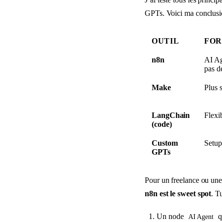
GPTs. Voici ma conclusio
OUTIL
FO
n8n
AI Age
pas d
Make
Plus 
LangChain
Flexi
(code)
Custom
Setup
GPTs
Pour un freelance ou une
n8n est le sweet spot
. T
Un node
qu
AI Agent