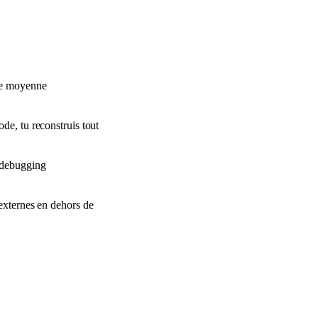
ge moyenne
de, tu reconstruis tout
 debugging
 externes en dehors de