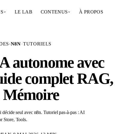
NS
LE LAB
CONTENUS
À PROPOS
DES
›
N8N
·
TUTORIELS
IA autonome avec
uide complet RAG,
t Mémoire
 décide seul avec n8n. Tutoriel pas-à-pas : AI
 Store, Tools.