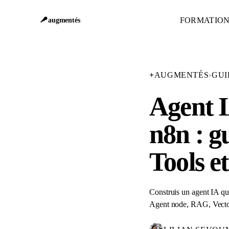
FORMATIO
augmentés
+
AUGMENTÉS
›
GUI
Agent 
n8n : g
Tools e
Construis un agent IA qui
Agent node, RAG, Vector