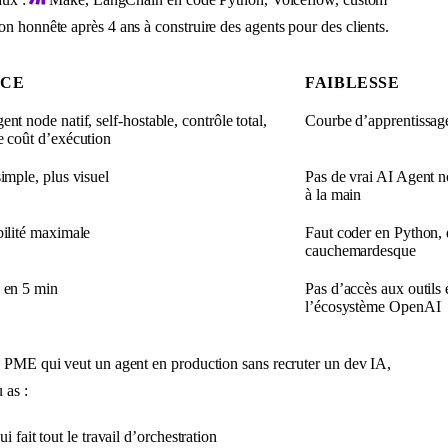
n honnête après 4 ans à construire des agents pour des clients.
RCE
FAIBLESSE
nt node natif, self-hostable, contrôle total,
Courbe d’apprentissa
e coût d’exécution
simple, plus visuel
Pas de vrai AI Agent no
à la main
bilité maximale
Faut coder en Python,
cauchemardesque
 en 5 min
Pas d’accès aux outils
l’écosystème OpenAI
 PME qui veut un agent en production sans recruter un dev IA,
u as :
i fait tout le travail d’orchestration