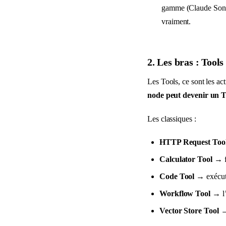
gamme (Claude Sonnet
vraiment.
2. Les bras : Tools
Les Tools, ce sont les a
node peut devenir un T
Les classiques :
HTTP Request Too
Calculator Tool
→ fa
Code Tool
→ exécute
Workflow Tool
→ l’
Vector Store Tool
→ 