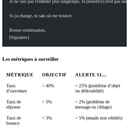
Je ne vais pas t'embêter plus longtemps. Si [bénéfice] n'est pas une
Si ça change, tu sais où me trouver.
Bonne continuation,
[Signature]
Les métriques à surveiller
MÉTRIQUE
OBJECTIF
ALERTE SI…
Taux
> 40%
< 25% (problème d’objet
d’ouverture
ou délivrabilité)
Taux de
> 5%
< 2% (problème de
réponse
message ou ciblage)
Taux de
< 3%
> 5% (emails non vérifiés)
bounce