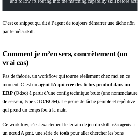
and follow its routing into the matching capability skill before actin
C’est ce snippet qui dit à l’agent de toujours démarrer une tâche n8n
par le méta-skill.
Comment je m’en sers, concrètement (un
vrai cas)
Pas de théorie, un workflow qui tourne réellement chez moi en ce
moment. C’est un
agent IA qui crée des fiches produit dans un
ERP
(Odoo) à partir d’une config technique brute (une nomenclature
de serveur, type CTO/BOM). Le genre de tâche pénible et répétitive
qui prend un temps fou à la main.
Ce workflow, c’est exactement le terrain de jeu du skill
:
n8n-agents
un nœud Agent, une série de
tools
pour aller chercher les bons