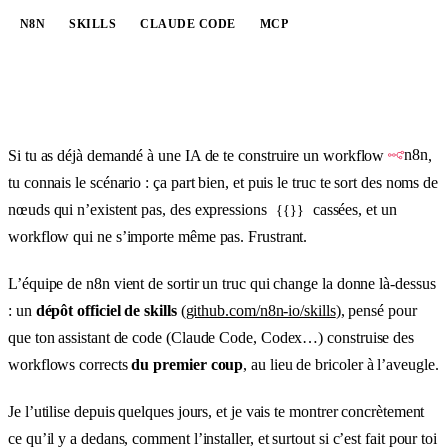
N8N
SKILLS
CLAUDE CODE
MCP
n8n
Si tu as déjà demandé à une IA de te construire un workflow
,
tu connais le scénario : ça part bien, et puis le truc te sort des noms de
nœuds qui n’existent pas, des expressions
cassées, et un
{{}}
workflow qui ne s’importe même pas. Frustrant.
L’équipe de n8n vient de sortir un truc qui change la donne là-dessus
: un
dépôt officiel de skills
(
github.com/n8n-io/skills
), pensé pour
que ton assistant de code (Claude Code, Codex…) construise des
workflows corrects
du premier coup
, au lieu de bricoler à l’aveugle.
Je l’utilise depuis quelques jours, et je vais te montrer concrètement
ce qu’il y a dedans, comment l’installer, et surtout si c’est fait pour toi