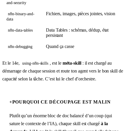
and-security
Fichiers, images, pièces jointes, vision
n8n-binary-and-
data
Data Tables : schémas, dédup, état
n8n-data-tables
persistant
Quand ça casse
n8n-debugging
Et le 14e,
, est le
méta-skill
: il est chargé au
using-n8n-skills
démarrage de chaque session et route ton agent vers le bon skill de
capacité selon la tâche. C’est lui le chef d’orchestre.
+
POURQUOI CE DÉCOUPAGE EST MALIN
Plutôt qu’un énorme bloc de doc balancé d’un coup (qui
sature le contexte de l’IA), chaque skill est chargé
à la