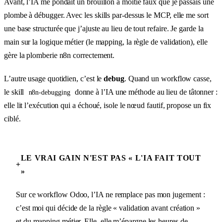
Avant, l’IA me pondait un brouillon à moitié faux que je passais une
plombe à débugger. Avec les skills par-dessus le MCP, elle me sort
une base structurée que j’ajuste au lieu de tout refaire. Je garde la
main sur la logique métier (le mapping, la règle de validation), elle
gère la plomberie n8n correctement.
L’autre usage quotidien, c’est le
debug
. Quand un workflow casse,
le skill
donne à l’IA une méthode au lieu de tâtonner :
n8n-debugging
elle lit l’exécution qui a échoué, isole le nœud fautif, propose un fix
ciblé.
LE VRAI GAIN N'EST PAS « L'IA FAIT TOUT
+
»
Sur ce workflow Odoo, l’IA ne remplace pas mon jugement :
c’est moi qui décide de la règle « validation avant création »
et du mapping métier. Elle, elle m’épargne les heures de