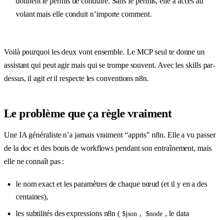
donnent le permis de conduire. Sans le permis, elle a accès au
volant mais elle conduit n’importe comment.
Voilà pourquoi les deux vont ensemble. Le MCP seul te donne un
assistant qui peut agir mais qui se trompe souvent. Avec les skills par-
dessus, il agit
et
il respecte les conventions n8n.
Le problème que ça règle vraiment
Une IA généraliste n’a jamais vraiment “appris” n8n. Elle a vu passer
de la doc et des bouts de workflows pendant son entraînement, mais
elle ne connaît pas :
le nom exact et les paramètres de chaque nœud (et il y en a des
centaines),
les subtilités des expressions n8n (
,
, le data
$json
$node