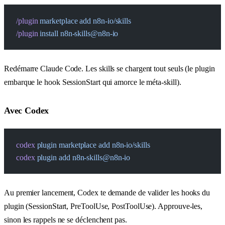
/plugin
 marketplace
 add
 n8n-io/skills
/plugin
 install
 n8n-skills@n8n-io
Redémarre Claude Code. Les skills se chargent tout seuls (le plugin
embarque le hook SessionStart qui amorce le méta-skill).
Avec Codex
codex
 plugin
 marketplace
 add
 n8n-io/skills
codex
 plugin
 add
 n8n-skills@n8n-io
Au premier lancement, Codex te demande de valider les hooks du
plugin (SessionStart, PreToolUse, PostToolUse). Approuve-les,
sinon les rappels ne se déclenchent pas.