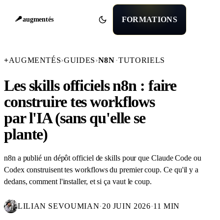
FORMATIONS
augmentés
+
AUGMENTÉS
›
GUIDES
›
N8N
·
TUTORIELS
Les skills officiels n8n : faire
construire tes workflows
par l'IA (sans qu'elle se
plante)
n8n a publié un dépôt officiel de skills pour que Claude Code ou
Codex construisent tes workflows du premier coup. Ce qu'il y a
dedans, comment l'installer, et si ça vaut le coup.
LILIAN SEVOUMIAN
·
20 JUIN 2026
·
11 MIN