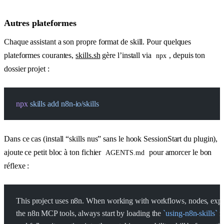
Autres plateformes
Chaque assistant a son propre format de skill. Pour quelques
plateformes courantes,
skills.sh
gère l’install via
, depuis ton
npx
dossier projet :
npx
 skills
 add
 n8n-io/skills
Dans ce cas (install “skills nus” sans le hook SessionStart du plugin),
ajoute ce petit bloc à ton fichier
pour amorcer le bon
AGENTS.md
réflexe :
This project uses n8n. When working with workflows, nodes, expr
the n8n MCP tools, always start by loading the 
`using-n8n-skills`
 m