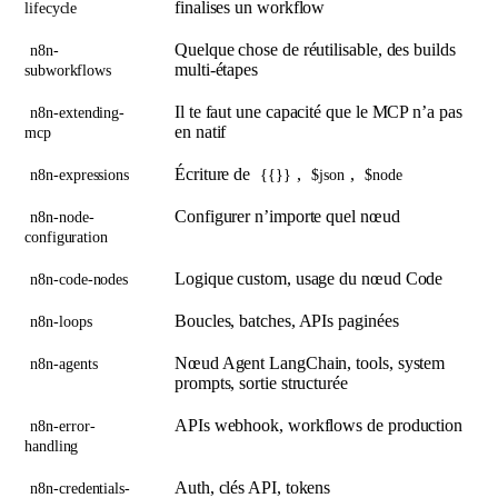
finalises un workflow
lifecycle
Quelque chose de réutilisable, des builds
n8n-
multi-étapes
subworkflows
Il te faut une capacité que le MCP n’a pas
n8n-extending-
en natif
mcp
Écriture de
,
,
n8n-expressions
{{}}
$json
$node
Configurer n’importe quel nœud
n8n-node-
configuration
Logique custom, usage du nœud Code
n8n-code-nodes
Boucles, batches, APIs paginées
n8n-loops
Nœud Agent LangChain, tools, system
n8n-agents
prompts, sortie structurée
APIs webhook, workflows de production
n8n-error-
handling
Auth, clés API, tokens
n8n-credentials-