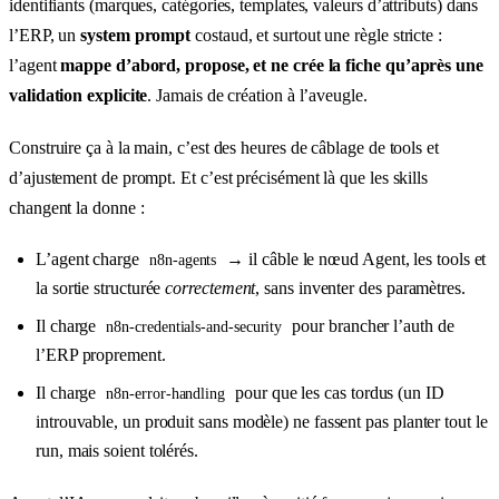
identifiants (marques, catégories, templates, valeurs d’attributs) dans
l’ERP, un
system prompt
costaud, et surtout une règle stricte :
l’agent
mappe d’abord, propose, et ne crée la fiche qu’après une
validation explicite
. Jamais de création à l’aveugle.
Construire ça à la main, c’est des heures de câblage de tools et
d’ajustement de prompt. Et c’est précisément là que les skills
changent la donne :
L’agent charge
→ il câble le nœud Agent, les tools et
n8n-agents
la sortie structurée
correctement
, sans inventer des paramètres.
Il charge
pour brancher l’auth de
n8n-credentials-and-security
l’ERP proprement.
Il charge
pour que les cas tordus (un ID
n8n-error-handling
introuvable, un produit sans modèle) ne fassent pas planter tout le
run, mais soient tolérés.