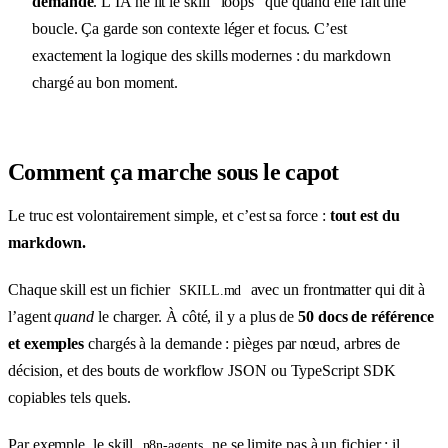
demande
. L’IA ne lit le skill “loops” que quand elle fait une
boucle. Ça garde son contexte léger et focus. C’est
exactement la logique des skills modernes : du markdown
chargé au bon moment.
Comment ça marche sous le capot
Le truc est volontairement simple, et c’est sa force :
tout est du
markdown.
Chaque skill est un fichier
avec un frontmatter qui dit à
SKILL.md
l’agent
quand
le charger. À côté, il y a plus de
50 docs de référence
et exemples
chargés à la demande : pièges par nœud, arbres de
décision, et des bouts de workflow JSON ou TypeScript SDK
copiables tels quels.
Par exemple, le skill
ne se limite pas à un fichier : il
n8n-agents