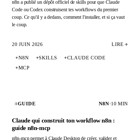
n8n a publié un dépôt officiel de skills pour que Claude
Code ou Codex construisent tes workflows du premier
coup. Ce qu'il y a dedans, comment l'installer, et si ça vaut
le coup.
20 JUIN 2026
LIRE
+
N8N
+
SKILLS
+
CLAUDE CODE
+
MCP
GUIDE
N8N
·
10 MIN
Claude qui construit ton workflow n8n :
guide n8n-mcp
n8n-mcp permet à Claude Desktop de créer, valider et