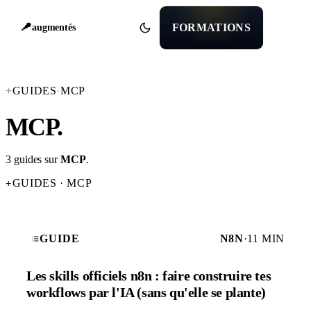
FORMATIONS
augmentés
+
GUIDES
·
MCP
MCP
.
3 guides sur
MCP
.
GUIDES · MCP
+
GUIDE
N8N
·
11 MIN
Les skills officiels n8n : faire construire tes
workflows par l'IA (sans qu'elle se plante)