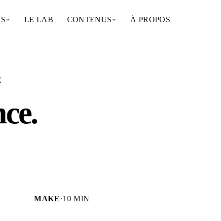
NS
LE LAB
CONTENUS
À PROPOS
E
nce
.
MAKE
·
10 MIN