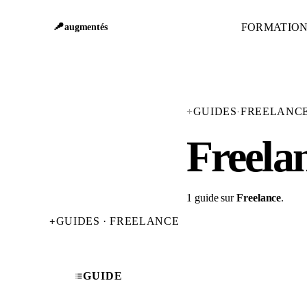
FORMATIO
augmentés
+
GUIDES
·
FREELANC
Freela
1 guide sur
Freelance
.
GUIDES · FREELANCE
+
GUIDE